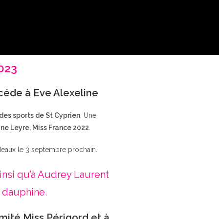
2023
ccéde à Eve Alexeline
 des sports de St Cyprien
, Une
ne Leyre, Miss France 2022
.
deaux le 3 septembre prochain.
insi qu’à Audrey Laurent
 dauphine.
mité Miss Périgord et à