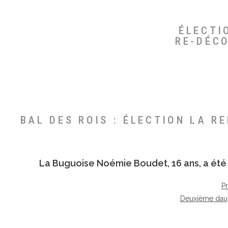
ÉLECTI
RE-DÉC
BAL DES ROIS : ÉLECTION LA R
La Buguoise
Noémie Boudet
, 16 ans, a é
P
Deuxième dau