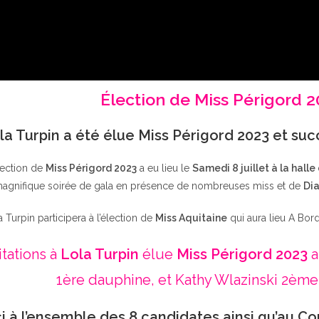
Élection de Miss Périgord 
la Turpin a été élue Miss Périgord 2023 et su
lection de
Miss Périgord 2023
a eu lieu le
Samedi 8 juillet à la halle
agnifique soirée de gala en présence de nombreuses miss et de
Dia
a Turpin participera à l’élection de
Miss Aquitaine
qui aura lieu A Bor
itations à
Lola Turpin
élue
Miss Périgord 2023
a
1ère dauphine, et Kathy Wlazinski 2ème
i à l’ensemble des 8 candidates ainsi qu’au Co