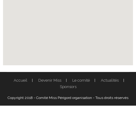
Accueil
Devenir Miss
Le comité
Actualités
Sponsors
Copyright 2018 - Comité Miss Périgord organisation - Tous droits réservés