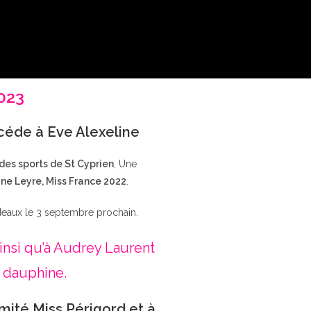
2023
ccéde à Eve Alexeline
 des sports de St Cyprien
, Une
ne Leyre, Miss France 2022
.
deaux le 3 septembre prochain.
insi qu’à Audrey Laurent
 dauphine.
mité Miss Périgord et à