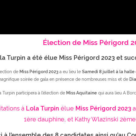
Élection de Miss Périgord 
la Turpin a été élue Miss Périgord 2023 et su
lection de
Miss Périgord 2023
a eu lieu le
Samedi 8 juillet à la halle
agnifique soirée de gala en présence de nombreuses miss et de
Dia
a Turpin participera à l’élection de
Miss Aquitaine
qui aura lieu A Bor
itations à
Lola Turpin
élue
Miss Périgord 2023
a
1ère dauphine, et Kathy Wlazinski 2ème
i à l’ensemble des 8 candidates ainsi qu’au Co