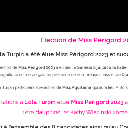
Élection de Miss Périgord 
la Turpin a été élue Miss Périgord 2023 et su
lection de
Miss Périgord 2023
a eu lieu le
Samedi 8 juillet à la halle
agnifique soirée de gala en présence de nombreuses miss et de
Dia
a Turpin participera à l’élection de
Miss Aquitaine
qui aura lieu A Bor
itations à
Lola Turpin
élue
Miss Périgord 2023
a
1ère dauphine, et Kathy Wlazinski 2ème
i à l’ensemble des 8 candidates ainsi qu’au Co