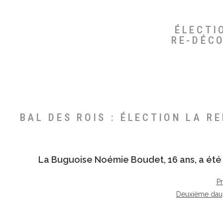
ÉLECTI
RE-DÉC
BAL DES ROIS : ÉLECTION LA R
La Buguoise
Noémie Boudet
, 16 ans, a é
P
Deuxième dau