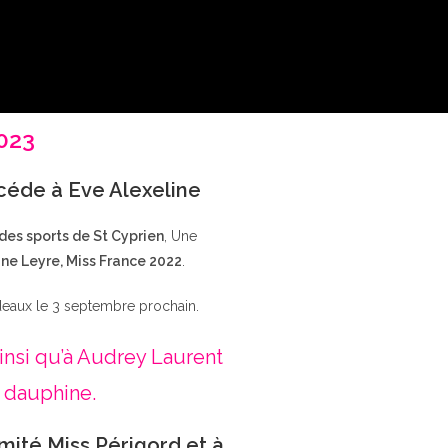
2023
ccéde à Eve Alexeline
 des sports de St Cyprien
, Une
ne Leyre, Miss France 2022
.
deaux le 3 septembre prochain.
insi qu’à Audrey Laurent
 dauphine.
mité Miss Périgord et à