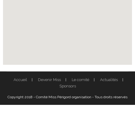
Accueil
Devenir Miss
Le comité
Actualités
Sponsors
Copyright 2018 - Comité Miss Périgord organisation - Tous droits réservés