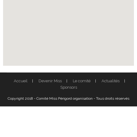
Accueil
Devenir Miss
Le comité
Actualités
Sponsors
Copyright 2018 - Comité Miss Périgord organisation - Tous droits réservés