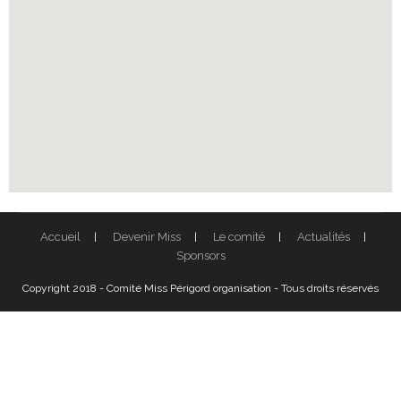
Accueil
Devenir Miss
Le comité
Actualités
Sponsors
Copyright 2018 - Comité Miss Périgord organisation - Tous droits réservés