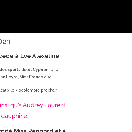
2023
ccéde à Eve Alexeline
 des sports de St Cyprien
, Une
ne Leyre, Miss France 2022
.
deaux le 3 septembre prochain.
insi qu’à Audrey Laurent
 dauphine.
mité Miss Périgord et à