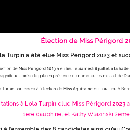
Élection de Miss Périgord 
la Turpin a été élue Miss Périgord 2023 et su
lection de
Miss Périgord 2023
a eu lieu le
Samedi 8 juillet à la halle
agnifique soirée de gala en présence de nombreuses miss et de
Dia
a Turpin participera à l’élection de
Miss Aquitaine
qui aura lieu A Bor
itations à
Lola Turpin
élue
Miss Périgord 2023
a
1ère dauphine, et Kathy Wlazinski 2ème
i à l’ensemble des 8 candidates ainsi qu’au Co