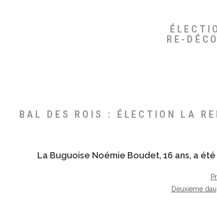
ÉLECTI
RE-DÉC
BAL DES ROIS : ÉLECTION LA R
La Buguoise
Noémie Boudet
, 16 ans, a é
P
Deuxième dau