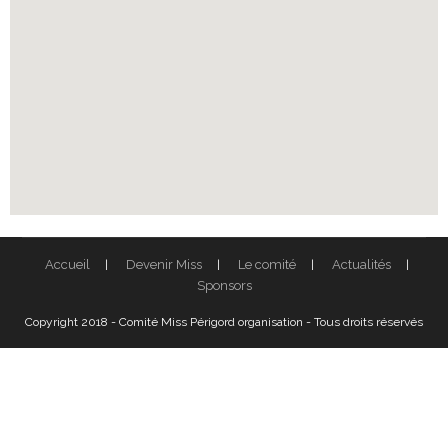
Accueil
Devenir Miss
Le comité
Actualités
Sponsors
Copyright 2018 - Comité Miss Périgord organisation - Tous droits réservés