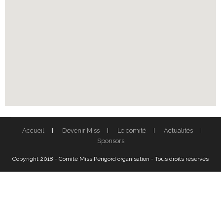
Accueil
Devenir Miss
Le comité
Actualités
Sponsors
Copyright 2018 - Comité Miss Périgord organisation - Tous droits réservés