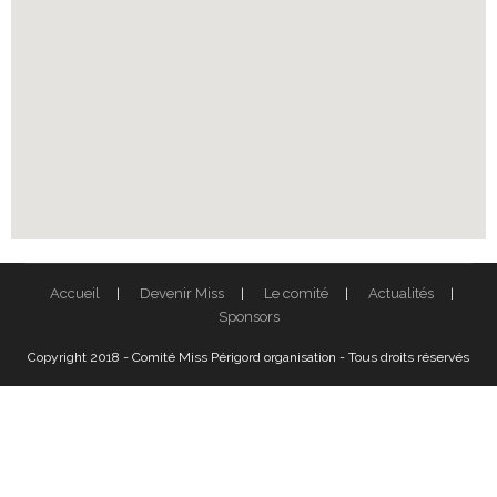
Accueil
Devenir Miss
Le comité
Actualités
Sponsors
Copyright 2018 - Comité Miss Périgord organisation - Tous droits réservés