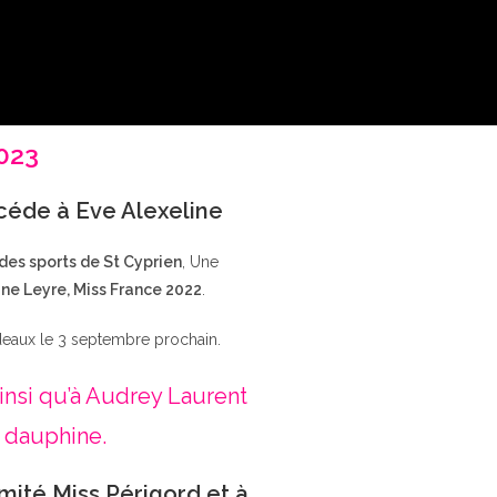
2023
ccéde à Eve Alexeline
 des sports de St Cyprien
, Une
ne Leyre, Miss France 2022
.
deaux le 3 septembre prochain.
insi qu’à Audrey Laurent
 dauphine.
mité Miss Périgord et à