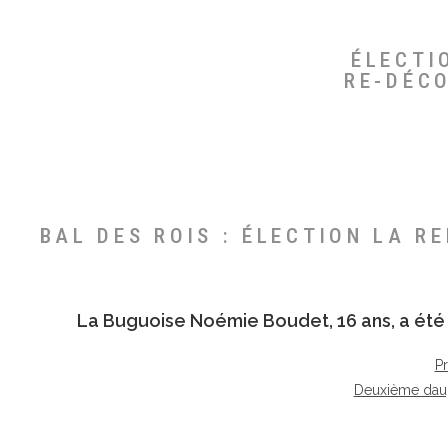
ÉLECTI
RE-DÉC
BAL DES ROIS : ÉLECTION LA R
La Buguoise
Noémie Boudet
, 16 ans, a é
P
Deuxième dau