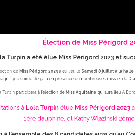
Élection de Miss Périgord 
la Turpin a été élue Miss Périgord 2023 et su
lection de
Miss Périgord 2023
a eu lieu le
Samedi 8 juillet à la halle
agnifique soirée de gala en présence de nombreuses miss et de
Dia
a Turpin participera à l’élection de
Miss Aquitaine
qui aura lieu A Bor
itations à
Lola Turpin
élue
Miss Périgord 2023
a
1ère dauphine, et Kathy Wlazinski 2ème
i à l’ensemble des 8 candidates ainsi qu’au Co