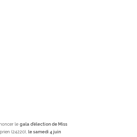
nnoncer le
gala d’élection de Miss
yprien (24220),
le samedi 4 juin