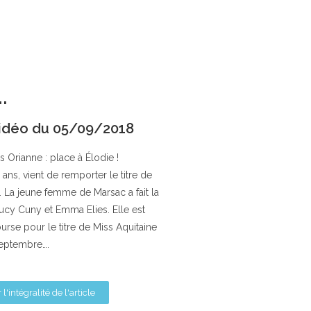
.
idéo du 05/09/2018
is Orianne : place à Élodie !
ans, vient de remporter le titre de
 La jeune femme de Marsac a fait la
ucy Cuny et Emma Elies. Elle est
urse pour le titre de Miss Aquitaine
 septembre….
 l'intégralité de l'article