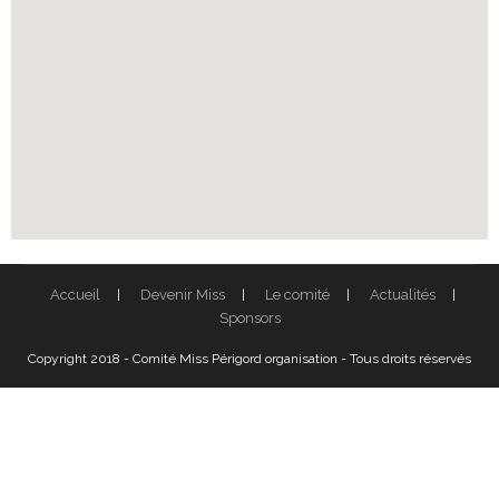
Accueil
Devenir Miss
Le comité
Actualités
Sponsors
Copyright 2018 - Comité Miss Périgord organisation - Tous droits réservés