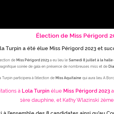
Élection de Miss Périgord 
la Turpin a été élue Miss Périgord 2023 et su
lection de
Miss Périgord 2023
a eu lieu le
Samedi 8 juillet à la halle
agnifique soirée de gala en présence de nombreuses miss et de
Dia
a Turpin participera à l’élection de
Miss Aquitaine
qui aura lieu A Bor
itations à
Lola Turpin
élue
Miss Périgord 2023
a
1ère dauphine, et Kathy Wlazinski 2ème
i à l’ensemble des 8 candidates ainsi qu’au Co