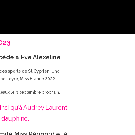
2023
ccéde à Eve Alexeline
 des sports de St Cyprien
, Une
ne Leyre, Miss France 2022
.
deaux le 3 septembre prochain.
insi qu’à Audrey Laurent
 dauphine.
mité Miss Périgord et à