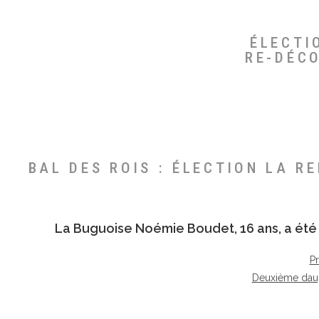
ÉLECTI
RE-DÉC
BAL DES ROIS : ÉLECTION LA R
La Buguoise
Noémie Boudet
, 16 ans, a é
P
Deuxième dau