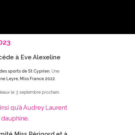
2023
ccéde à Eve Alexeline
 des sports de St Cyprien
, Une
ne Leyre, Miss France 2022
.
deaux le 3 septembre prochain.
insi qu’à Audrey Laurent
 dauphine.
mité Miss Périgord et à