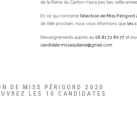
de la Reine du Canton n‘aura pas lieu cette année
En ce qui concerne
l’élection de Miss Périgord
de l’été prochain, nous vous informons que
les 
Renseignements auprès au
06 81 72 80 77
et ins
candidate.missaquitaine@gmail.com
ON DE MISS PÉRIGORD 2020
OUVREZ LES 10 CANDIDATES