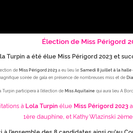
Élection de Miss Périgord 
la Turpin a été élue Miss Périgord 2023 et su
lection de
Miss Périgord 2023
a eu lieu le
Samedi 8 juillet à la halle
agnifique soirée de gala en présence de nombreuses miss et de
Dia
a Turpin participera à l’élection de
Miss Aquitaine
qui aura lieu A Bor
itations à
Lola Turpin
élue
Miss Périgord 2023
a
1ère dauphine, et Kathy Wlazinski 2ème
i à l’ensemble des 8 candidates ainsi qu’au Co