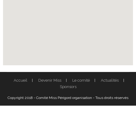
Accueil
Devenir Miss
Le comité
Actualités
Sponsors
Copyright 2018 - Comité Miss Périgord organisation - Tous droits réservés