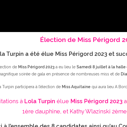
Élection de Miss Périgord 
la Turpin a été élue Miss Périgord 2023 et su
lection de
Miss Périgord 2023
a eu lieu le
Samedi 8 juillet à la halle
agnifique soirée de gala en présence de nombreuses miss et de
Dia
a Turpin participera à l’élection de
Miss Aquitaine
qui aura lieu A Bor
itations à
Lola Turpin
élue
Miss Périgord 2023
a
1ère dauphine, et Kathy Wlazinski 2ème
i à l’ensemble des 8 candidates ainsi qu’au Co