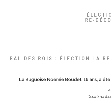
ÉLECTI
RE-DÉC
BAL DES ROIS : ÉLECTION LA R
La Buguoise
Noémie Boudet
, 16 ans, a é
P
Deuxième dau