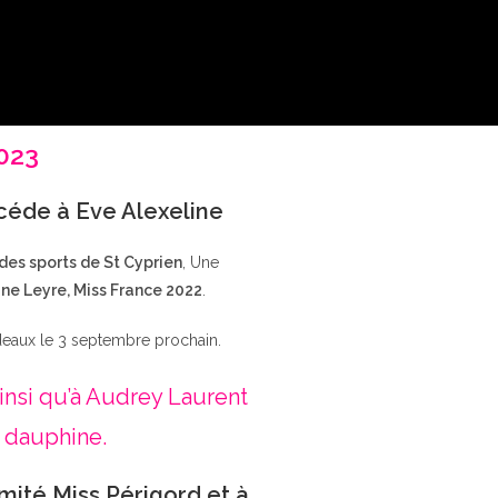
2023
ccéde à Eve Alexeline
 des sports de St Cyprien
, Une
ne Leyre, Miss France 2022
.
deaux le 3 septembre prochain.
insi qu’à Audrey Laurent
 dauphine.
mité Miss Périgord et à