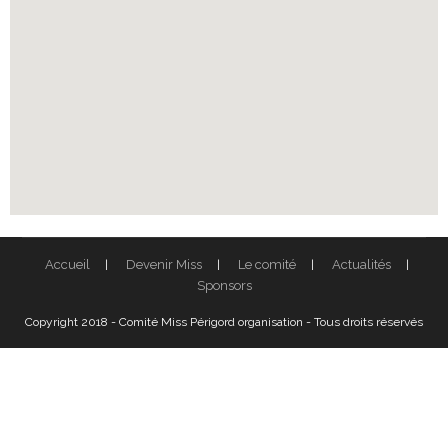
Accueil
Devenir Miss
Le comité
Actualités
Sponsors
Copyright 2018 - Comité Miss Périgord organisation - Tous droits réservés