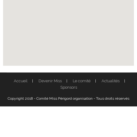
Accueil
Devenir Miss
Le comité
Actualités
Sponsors
Copyright 2018 - Comité Miss Périgord organisation - Tous droits réservés