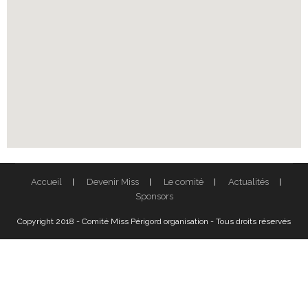
Accueil
Devenir Miss
Le comité
Actualités
Sponsors
Copyright 2018 - Comité Miss Périgord organisation - Tous droits réservés