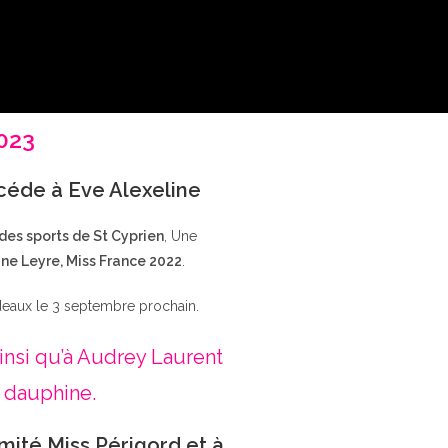
2023
ccéde à Eve Alexeline
 des sports de St Cyprien
, Une
ne Leyre, Miss France 2022
.
deaux le 3 septembre prochain.
insi qu’à Audrey Laurent
 dauphine.
mité Miss Périgord et à