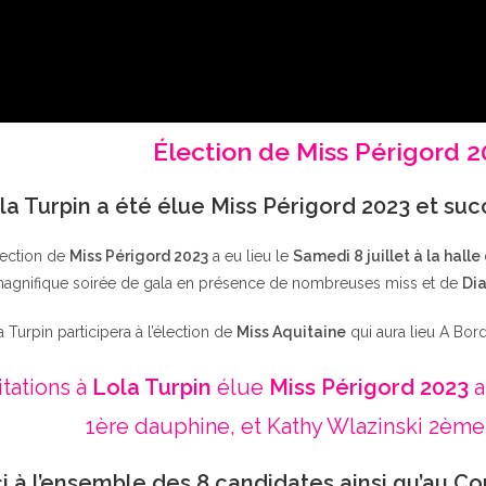
Élection de Miss Périgord 
la Turpin a été élue Miss Périgord 2023 et su
lection de
Miss Périgord 2023
a eu lieu le
Samedi 8 juillet à la halle
agnifique soirée de gala en présence de nombreuses miss et de
Dia
a Turpin participera à l’élection de
Miss Aquitaine
qui aura lieu A Bor
itations à
Lola Turpin
élue
Miss Périgord 2023
a
1ère dauphine, et Kathy Wlazinski 2ème
i à l’ensemble des 8 candidates ainsi qu’au Co