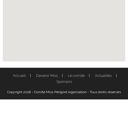
Accueil
Devenir Miss
Le comité
Actualités
Sponsors
Copyright 2018 - Comité Miss Périgord organisation - Tous droits réservés