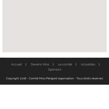
Accueil
Devenir Miss
Le comité
Actualités
Sponsors
Copyright 2018 - Comité Miss Périgord organisation - Tous droits réservés