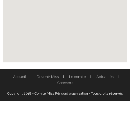
Accueil
Devenir Miss
Le comité
Actualités
Sponsors
Copyright 2018 - Comité Miss Périgord organisation - Tous droits réservés