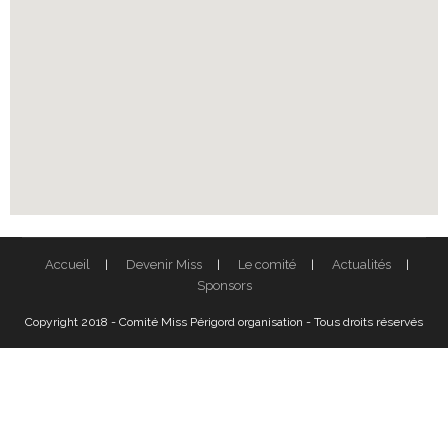
Accueil
Devenir Miss
Le comité
Actualités
Sponsors
Copyright 2018 - Comité Miss Périgord organisation - Tous droits réservés