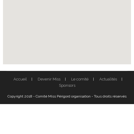
Accueil
Devenir Miss
Le comité
Actualités
Sponsors
Copyright 2018 - Comité Miss Périgord organisation - Tous droits réservés