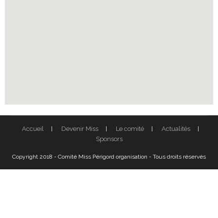
Accueil
Devenir Miss
Le comité
Actualités
Sponsors
Copyright 2018 - Comité Miss Périgord organisation - Tous droits réservés