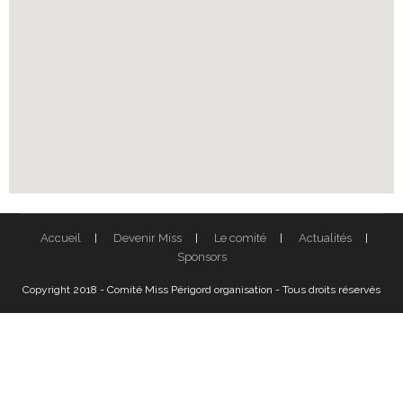
Accueil
Devenir Miss
Le comité
Actualités
Sponsors
Copyright 2018 - Comité Miss Périgord organisation - Tous droits réservés