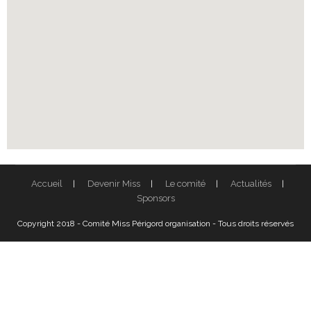
Accueil
Devenir Miss
Le comité
Actualités
Sponsors
Copyright 2018 - Comité Miss Périgord organisation - Tous droits réservés