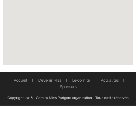
Accueil
Devenir Miss
Le comité
Actualités
Sponsors
Copyright 2018 - Comité Miss Périgord organisation - Tous droits réservés