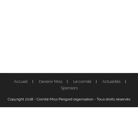
Accueil
Devenir Miss
Le comité
Actualités
Sponsors
Copyright 2018 - Comité Miss Périgord organisation - Tous droits réservés