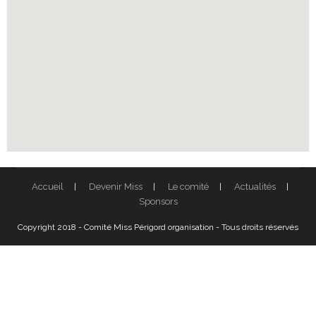
Accueil
Devenir Miss
Le comité
Actualités
Sponsors
Copyright 2018 - Comité Miss Périgord organisation - Tous droits réservés