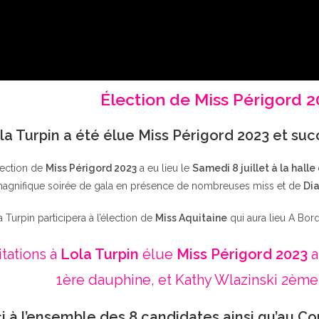
Élection de Miss Périgord 
la Turpin a été élue Miss Périgord 2023 et su
lection de
Miss Périgord 2023
a eu lieu le
Samedi 8 juillet à la halle
agnifique soirée de gala en présence de nombreuses miss et de
Dia
a Turpin participera à l’élection de
Miss Aquitaine
qui aura lieu A Bor
itations à
Lola Turpin
élue
Miss Périgord 2023
a
1ère dauphine, et Kathy Wlazinski 2ème
i à l’ensemble des 8 candidates ainsi qu’au Co