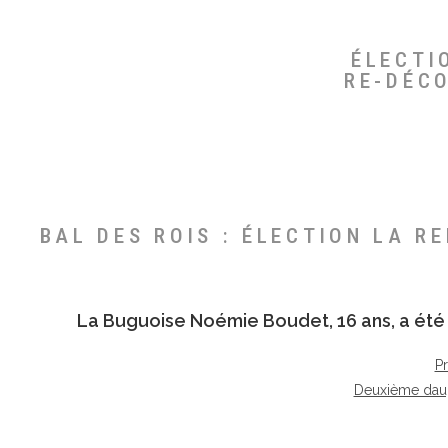
ÉLECTI
RE-DÉC
BAL DES ROIS : ÉLECTION LA R
La Buguoise
Noémie Boudet
, 16 ans, a é
P
Deuxième dau