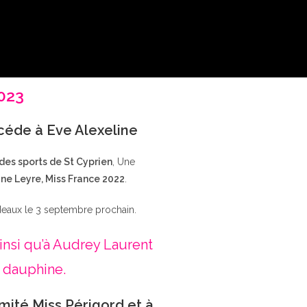
2023
ccéde à Eve Alexeline
 des sports de St Cyprien
, Une
ne Leyre, Miss France 2022
.
deaux le 3 septembre prochain.
insi qu’à Audrey Laurent
 dauphine.
mité Miss Périgord et à