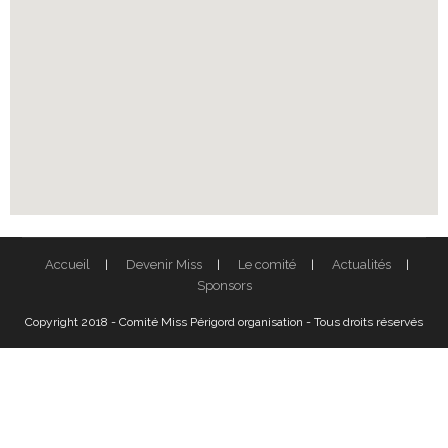
Accueil
Devenir Miss
Le comité
Actualités
Sponsors
Copyright 2018 - Comité Miss Périgord organisation - Tous droits réservés