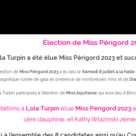
Élection de Miss Périgord 
la Turpin a été élue Miss Périgord 2023 et su
lection de
Miss Périgord 2023
a eu lieu le
Samedi 8 juillet à la halle
agnifique soirée de gala en présence de nombreuses miss et de
Dia
a Turpin participera à l’élection de
Miss Aquitaine
qui aura lieu A Bor
itations à
Lola Turpin
élue
Miss Périgord 2023
a
1ère dauphine, et Kathy Wlazinski 2ème
i à l’ensemble des 8 candidates ainsi qu’au Co