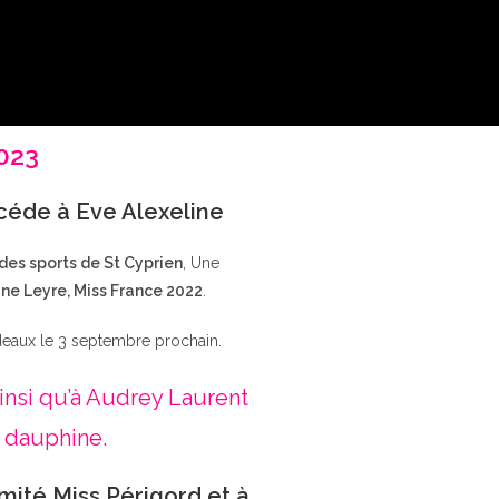
2023
ccéde à Eve Alexeline
 des sports de St Cyprien
, Une
ne Leyre, Miss France 2022
.
deaux le 3 septembre prochain.
insi qu’à Audrey Laurent
 dauphine.
mité Miss Périgord et à