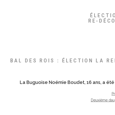
ÉLECTI
RE-DÉC
BAL DES ROIS : ÉLECTION LA R
La Buguoise
Noémie Boudet
, 16 ans, a é
P
Deuxième dau