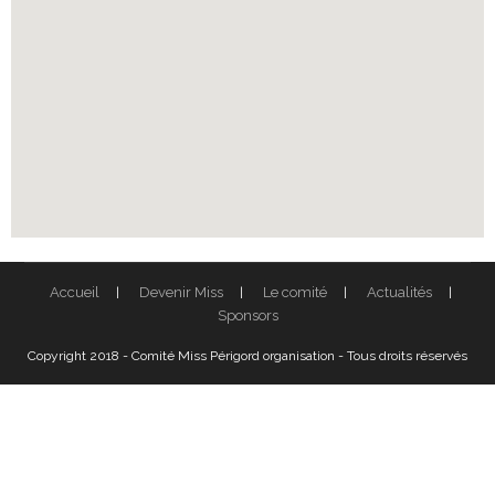
Accueil
Devenir Miss
Le comité
Actualités
Sponsors
Copyright 2018 - Comité Miss Périgord organisation - Tous droits réservés