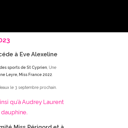
2023
ccéde à Eve Alexeline
 des sports de St Cyprien
, Une
ne Leyre, Miss France 2022
.
deaux le 3 septembre prochain.
insi qu’à Audrey Laurent
 dauphine.
mité Miss Périgord et à