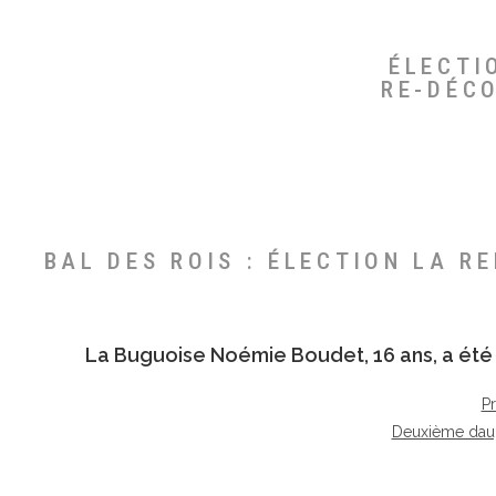
ÉLECTI
RE-DÉC
BAL DES ROIS : ÉLECTION LA R
La Buguoise
Noémie Boudet
, 16 ans, a é
P
Deuxième dau