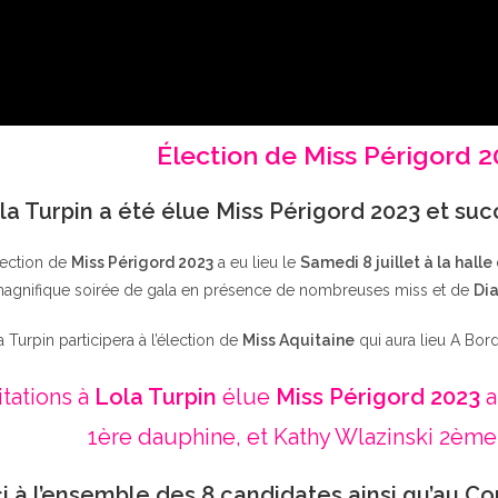
Élection de Miss Périgord 
la Turpin a été élue Miss Périgord 2023 et su
lection de
Miss Périgord 2023
a eu lieu le
Samedi 8 juillet à la halle
agnifique soirée de gala en présence de nombreuses miss et de
Dia
a Turpin participera à l’élection de
Miss Aquitaine
qui aura lieu A Bor
itations à
Lola Turpin
élue
Miss Périgord 2023
a
1ère dauphine, et Kathy Wlazinski 2ème
i à l’ensemble des 8 candidates ainsi qu’au Co