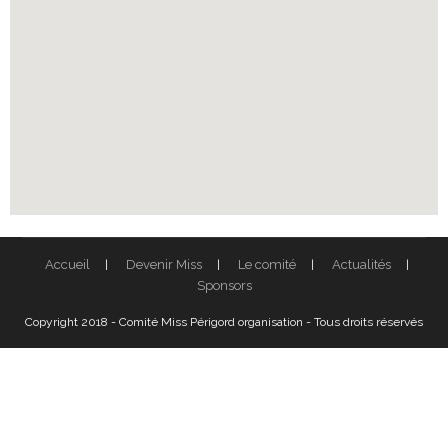
Accueil
Devenir Miss
Le comité
Actualités
Sponsors
Copyright 2018 - Comité Miss Périgord organisation - Tous droits réservés