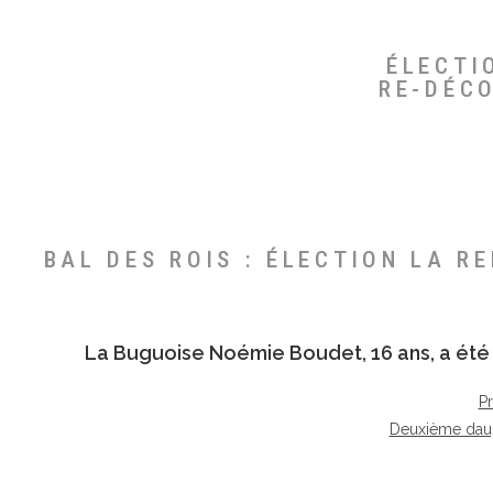
ÉLECTI
RE-DÉC
BAL DES ROIS : ÉLECTION LA R
La Buguoise
Noémie Boudet
, 16 ans, a é
P
Deuxième dau