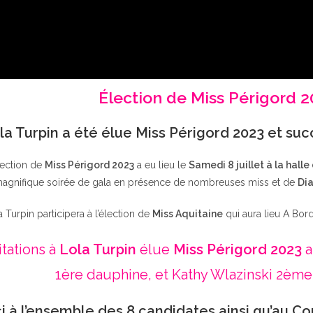
Élection de Miss Périgord 
la Turpin a été élue Miss Périgord 2023 et su
lection de
Miss Périgord 2023
a eu lieu le
Samedi 8 juillet à la halle
agnifique soirée de gala en présence de nombreuses miss et de
Dia
a Turpin participera à l’élection de
Miss Aquitaine
qui aura lieu A Bor
itations à
Lola Turpin
élue
Miss Périgord 2023
a
1ère dauphine, et Kathy Wlazinski 2ème
i à l’ensemble des 8 candidates ainsi qu’au Co