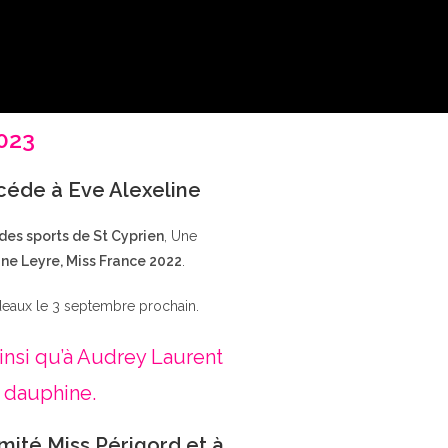
2023
ccéde à Eve Alexeline
 des sports de St Cyprien
, Une
ne Leyre, Miss France 2022
.
deaux le 3 septembre prochain.
insi qu’à Audrey Laurent
 dauphine.
mité Miss Périgord et à