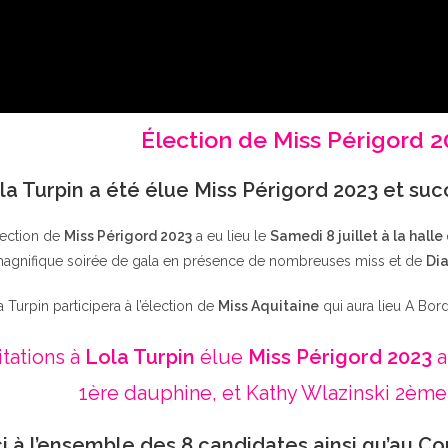
Élection de Miss Périgord 
la Turpin a été élue Miss Périgord 2023 et su
lection de
Miss Périgord 2023
a eu lieu le
Samedi 8 juillet à la halle
agnifique soirée de gala en présence de nombreuses miss et de
Dia
a Turpin participera à l’élection de
Miss Aquitaine
qui aura lieu A Bor
itations à
Lola Turpin
élue
Miss Périgord 2023
a
1ère dauphine, et Kathy Wlazinski 2ème
i à l’ensemble des 8 candidates ainsi qu’au Co