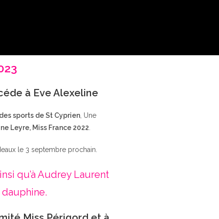
2023
ccéde à Eve Alexeline
 des sports de St Cyprien
, Une
ne Leyre, Miss France 2022
.
deaux le 3 septembre prochain.
insi qu’à Audrey Laurent
 dauphine.
mité Miss Périgord et à