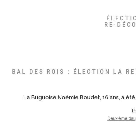
ÉLECTI
RE-DÉC
BAL DES ROIS : ÉLECTION LA R
La Buguoise
Noémie Boudet
, 16 ans, a é
P
Deuxième dau