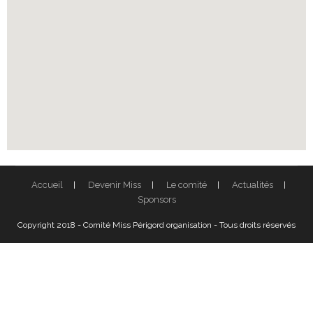
Accueil
Devenir Miss
Le comité
Actualités
Sponsors
Copyright 2018 - Comité Miss Périgord organisation - Tous droits réservés