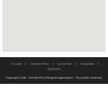
Accueil
Devenir Miss
Le comité
Actualités
Sponsors
Copyright 2018 - Comité Miss Périgord organisation - Tous droits réservés