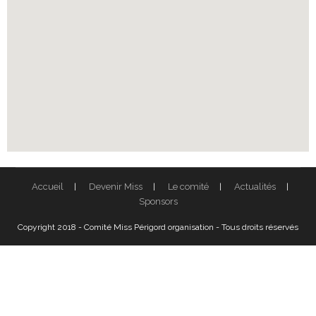
Accueil
Devenir Miss
Le comité
Actualités
Sponsors
Copyright 2018 - Comité Miss Périgord organisation - Tous droits réservés