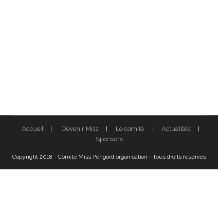
Accueil
Devenir Miss
Le comité
Actualités
Sponsors
Copyright 2018 - Comité Miss Périgord organisation - Tous droits réservés