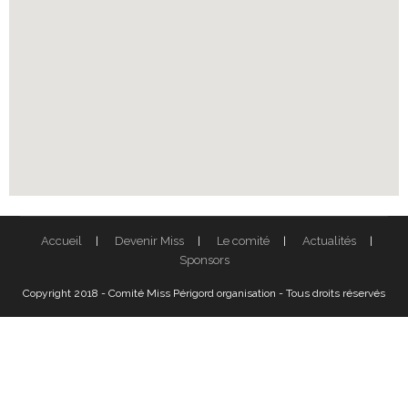
Accueil
Devenir Miss
Le comité
Actualités
Sponsors
Copyright 2018 - Comité Miss Périgord organisation - Tous droits réservés