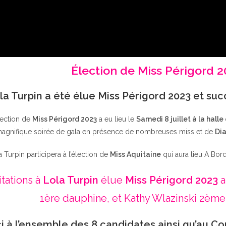
Élection de Miss Périgord 
la Turpin a été élue Miss Périgord 2023 et su
lection de
Miss Périgord 2023
a eu lieu le
Samedi 8 juillet à la halle
agnifique soirée de gala en présence de nombreuses miss et de
Dia
a Turpin participera à l’élection de
Miss Aquitaine
qui aura lieu A Bor
itations à
Lola Turpin
élue
Miss Périgord 2023
a
1ère dauphine, et Kathy Wlazinski 2ème
i à l’ensemble des 8 candidates ainsi qu’au Co