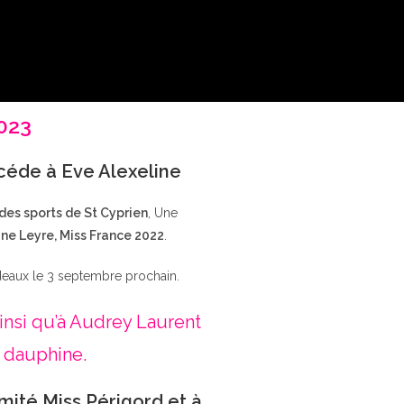
2023
ccéde à Eve Alexeline
 des sports de St Cyprien
, Une
ne Leyre, Miss France 2022
.
deaux le 3 septembre prochain.
insi qu’à Audrey Laurent
 dauphine.
mité Miss Périgord et à