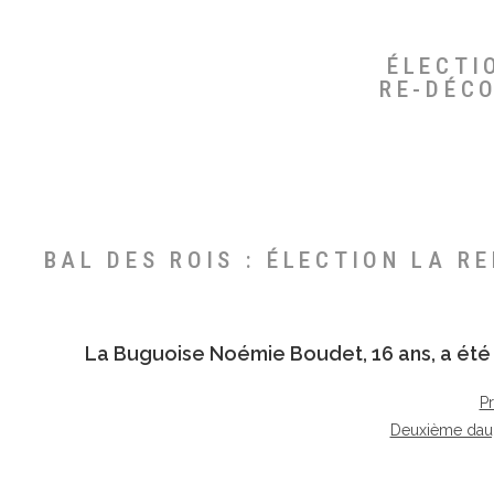
ÉLECTI
RE-DÉC
BAL DES ROIS : ÉLECTION LA R
La Buguoise
Noémie Boudet
, 16 ans, a é
P
Deuxième dau