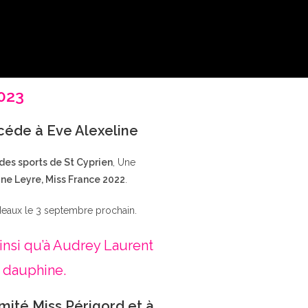
2023
ccéde à Eve Alexeline
 des sports de St Cyprien
, Une
ne Leyre, Miss France 2022
.
deaux le 3 septembre prochain.
insi qu’à Audrey Laurent
 dauphine.
mité Miss Périgord et à