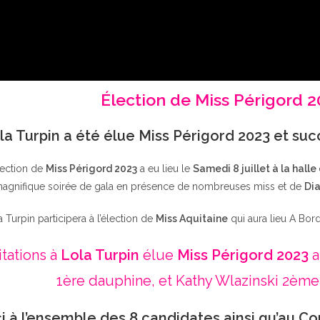
Élection de Miss Périgord 
la Turpin a été élue Miss Périgord 2023 et su
lection de
Miss Périgord 2023
a eu lieu le
Samedi 8 juillet à la halle
agnifique soirée de gala en présence de nombreuses miss et de
Dia
a Turpin participera à l’élection de
Miss Aquitaine
qui aura lieu A Bor
itations à
Lola Turpin
élue
Miss Périgord 2023
a
1ère dauphine, et Kathy Wlazinski 2ème
i à l’ensemble des 8 candidates ainsi qu’au Co