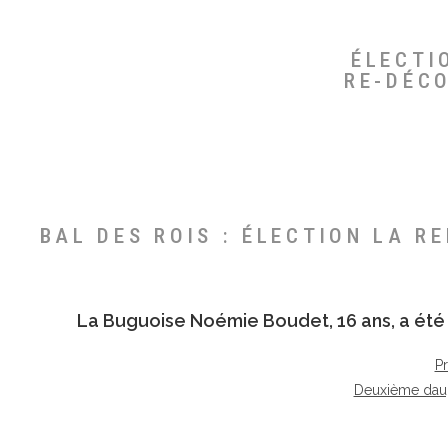
ÉLECTI
RE-DÉC
BAL DES ROIS : ÉLECTION LA R
La Buguoise
Noémie Boudet
, 16 ans, a é
P
Deuxième dau