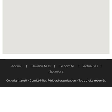
Accueil
Devenir Miss
Le comité
Actualités
Sponsors
Copyright 2018 - Comité Miss Périgord organisation - Tous droits réservés