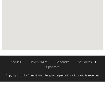
Accueil
Devenir Miss
Le comité
Actualités
Sponsors
Copyright 2018 - Comité Miss Périgord organisation - Tous droits réservés